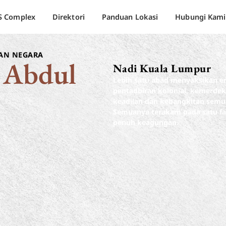
S Complex
Direktori
Panduan Lokasi
Hubungi Kami
SAN NEGARA
Abdul
Nadi Kuala Lumpur
Lebih satu abad menyaksikan e
pentadbiran kolonial, kemerdek
keadilan dan kebangkitan semu
Semuanya terakam pada satu f
penuh keagungan.