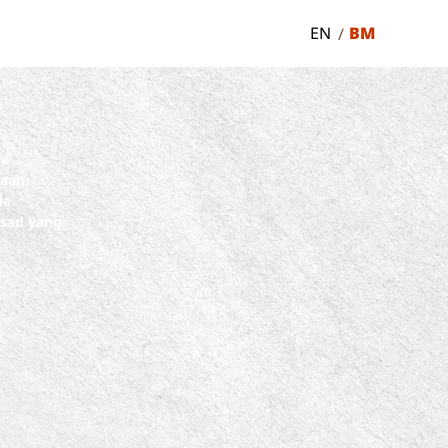
BM
EN
ra
aan,
la.
asad yang